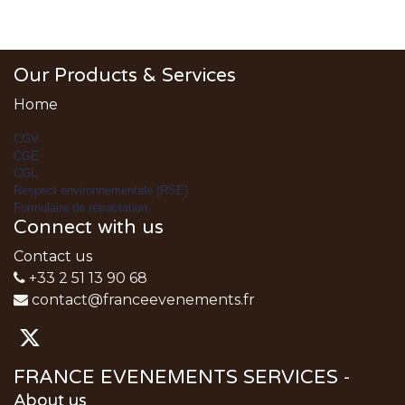
Our Products & Services
Home
CGV
CGE
CGL
Respect environnementale (RSE)
Formulaire de rétractation
Connect with us
Contact us
+33 2 51 13 90 68
contact@franceevenements.fr
FRANCE EVENEMENTS SERVICES
-
About us