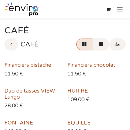
Skip to Content
CAFÉ
CAFÉ
Financiers pistache
Financiers chocolat
Sale
Sale
11.50
€
11.50
€
Duo de tasses VIEW
HUITRE
Sale
Lungo
109.00
€
28.00
€
FONTAINE
EQUILLE