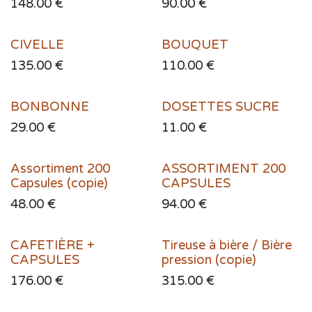
148.00
€
90.00
€
CIVELLE
BOUQUET
135.00
€
110.00
€
BONBONNE
DOSETTES SUCRE
Sale
29.00
€
11.00
€
Assortiment 200
ASSORTIMENT 200
Sale
Sale
Capsules (copie)
CAPSULES
48.00
€
94.00
€
CAFETIÈRE +
Tireuse à bière / Bière
CAPSULES
pression (copie)
176.00
€
315.00
€