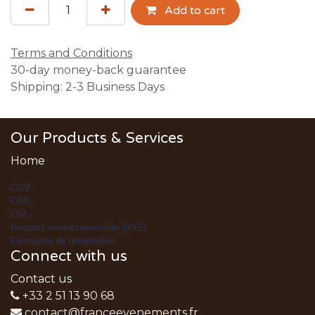
Add to cart
Terms and Conditions
30-day money-back guarantee
Shipping: 2-3 Business Days
Our Products & Services
Home
CGV
CGE
CGL
Respect environnementale (RSE)
Formulaire de rétractation
Connect with us
Contact us
+33 2 51 13 90 68
contact@franceevenements.fr