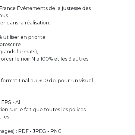
 France Événements de la justesse des
nous
r dans la réalisation.
utiliser en priorité
proscrire
(grands formats),
rcer le noir N à 100% et les 3 autres
:
 format final ou 300 dpi pour un visuel
– EPS - AI
ion sur le fait que toutes les polices
 les
(images) : PDF - JPEG - PNG