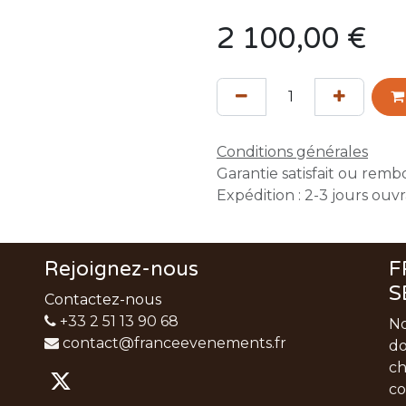
2 100,00
€
Conditions générales
Garantie satisfait ou remb
Expédition : 2-3 jours ouv
Rejoignez-nous
F
S
Contactez-nous
+33 2 51 13 90 68
No
contact@franceevenements.fr
do
ch
co