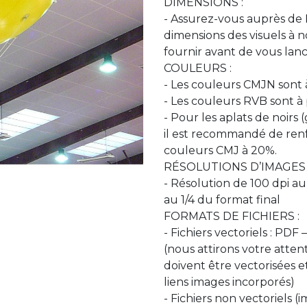
DIMENSIONS :
- Assurez-vous auprès de
dimensions des visuels à 
fournir avant de vous lance
COULEURS :
- Les couleurs CMJN sont à 
- Les couleurs RVB sont à 
- Pour les aplats de noirs 
il est recommandé de renfo
couleurs CMJ à 20%.
RÉSOLUTIONS D’IMAGES 
- Résolution de 100 dpi au
au 1/4 du format final
FORMATS DE FICHIERS :
- Fichiers vectoriels : PDF 
(nous attirons votre attent
doivent être vectorisées et
liens images incorporés)
- Fichiers non vectoriels 