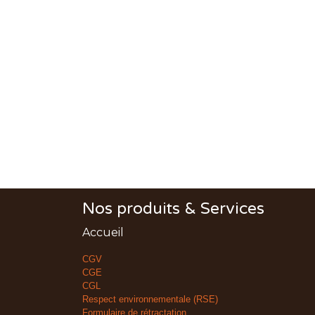
Nos produits & Services
Accueil
CGV
CGE
CGL
Respect environnementale (RSE)
Formulaire de rétractation