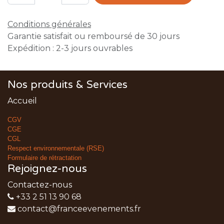
Conditions générales
Garantie satisfait ou remboursé de 30 jours
Expédition : 2-3 jours ouvrables
Nos produits & Services
Accueil
CGV
CGE
CGL
Respect environnementale (RSE)
Formulaire de rétractation
Rejoignez-nous
Contactez-nous
+33 2 51 13 90 68
contact@franceevenements.fr