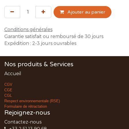
Ajouter au panier
Conditions générales
Garantie satisfait ou remboursé de 30 jours
Expédition : 2-3 jours ouvrables
Nos produits & Services
Accueil
CGV
CGE
CGL
Respect environnementale (RSE)
Formulaire de rétractation
Rejoignez-nous
Contactez-nous
+33 2 51 13 90 68