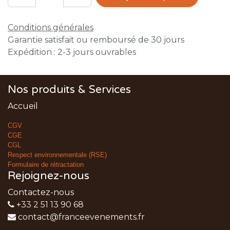
Conditions générales
Garantie satisfait ou remboursé de 30 jours
Expédition : 2-3 jours ouvrables
Nos produits & Services
Accueil
CGV
CGE
CGL
Respect environnementale (RSE)
Formulaire de rétractation
Rejoignez-nous
Contactez-nous
+33 2 51 13 90 68
contact@franceevenements.fr