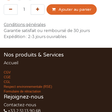
Ajouter au panier
Conditions générales
Garantie satisfait ou remboursé de 30 jours
Expédition : 2-3 jours ouvrables
Nos produits & Services
Accueil
CGV
CGE
CGL
Respect environnementale (RSE)
Formulaire de rétractation
Rejoignez-nous
Contactez-nous
+33 2 51 13 90 68