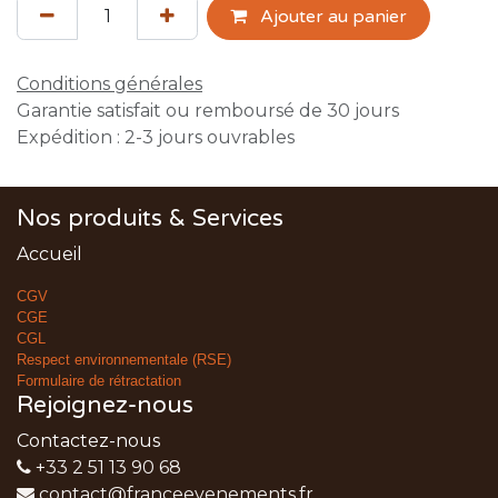
Ajouter au panier
Conditions générales
Garantie satisfait ou remboursé de 30 jours
Expédition : 2-3 jours ouvrables
Nos produits & Services
Accueil
CGV
CGE
CGL
Respect environnementale (RSE)
Formulaire de rétractation
Rejoignez-nous
Contactez-nous
+33 2 51 13 90 68
contact@franceevenements.fr