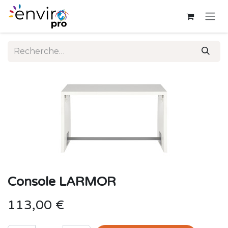
Se rendre au contenu
Console LARMOR
113,00
€