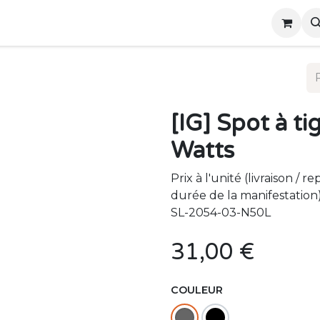
ous
Événements
[IG] Spot à t
Watts
Prix à l'unité (livraison / r
durée de la manifestation
SL-2054-03-N50L
31,00
€
COULEUR