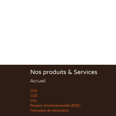
Nos produits & Services
Accueil
CGV
CGE
CGL
Respect environnementale (RSE)
Formulaire de rétractation