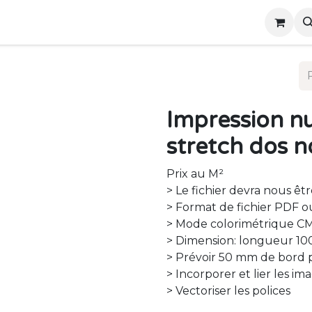
ous
Événements
Impression n
stretch dos n
Prix au M²
> Le fichier devra nous êtr
> Format de fichier PDF o
> Mode colorimétrique C
> Dimension: longueur 1
> Prévoir 50 mm de bord p
> Incorporer et lier les 
> Vectoriser les polices