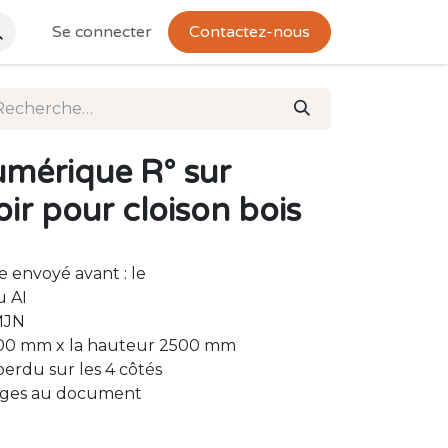
Se connecter
Contactez-nous
umérique R° sur
oir pour cloison bois
e envoyé avant : le
u AI
MJN
000 mm x la hauteur 2500 mm
erdu sur les 4 côtés
images au document