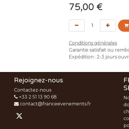
75,00
€
Conditions générales
Garantie satisfait ou remb
Expédition : 2-3 jours ouv
Rejoignez-nous
F
S
Contactez-nous
+33 2 51 13 90 68
No
contact@franceevenements.fr
do
ch
co
po