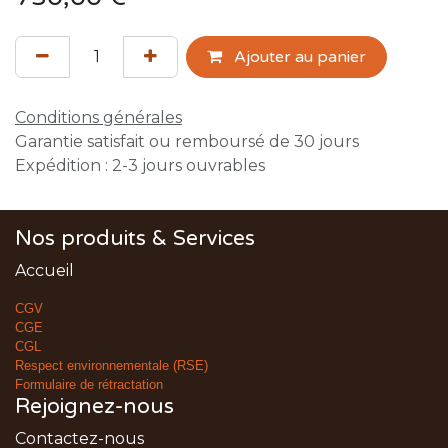
Ajouter au panier
Conditions générales
Garantie satisfait ou remboursé de 30 jours
Expédition : 2-3 jours ouvrables
Nos produits & Services
Accueil
CGV
CGE
CGL
Respect environnementale (RSE)
Formulaire de rétractation
Rejoignez-nous
Contactez-nous