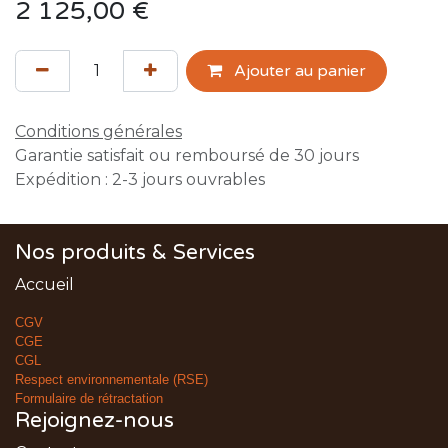
2 125,00
€
Ajouter au panier
Conditions générales
Garantie satisfait ou remboursé de 30 jours
Expédition : 2-3 jours ouvrables
Nos produits & Services
Accueil
CGV
CGE
CGL
Respect environnementale (RSE)
Formulaire de rétractation
Rejoignez-nous