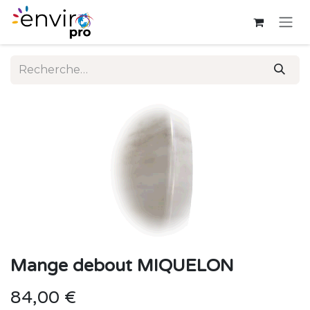
Se rendre au contenu
Mange debout MIQUELON
84,00
€