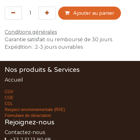
Ajouter au panier
Conditions générales
Garantie satisfait ou remboursé de 30 jours
Expédition : 2-3 jours ouvrables
Nos produits & Services
Accueil
CGV
CGE
CGL
Respect environnementale (RSE)
Formulaire de rétractation
Rejoignez-nous
Contactez-nous
+33 2 51 13 90 68