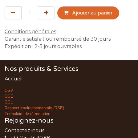
Ajouter au panier
Conditions générales
Garantie satisfait ou remboursé de 30 jours
Expédition : 2-3 jours ouvrables
Nos produits & Services
Accueil
CGV
CGE
CGL
Respect environnementale (RSE)
Formulaire de rétractation
Rejoignez-nous
Contactez-nous
+33 2 51 13 90 68