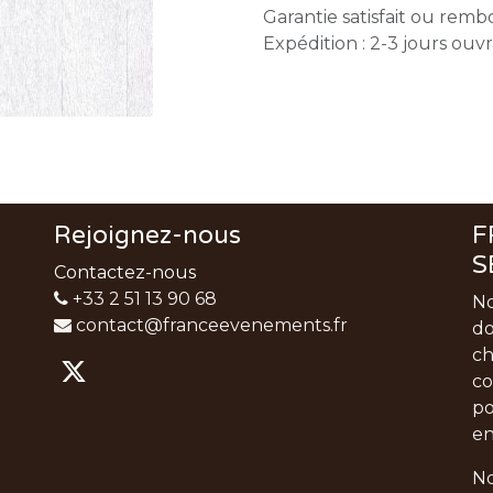
Garantie satisfait ou remb
Expédition : 2-3 jours ouv
Rejoignez-nous
F
S
Contactez-nous
+33 2 51 13 90 68
No
contact@franceevenements.fr
do
ch
co
po
en
No