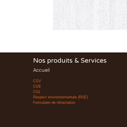
Nos produits & Services
Accueil
CGV
CGE
CGL
Respect environnementale (RSE)
Formulaire de rétractation