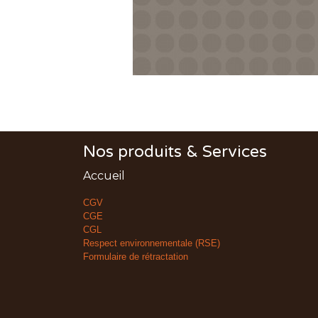
Nos produits & Services
Accueil
CGV
CGE
CGL
Respect environnementale (RSE)
Formulaire de rétractation