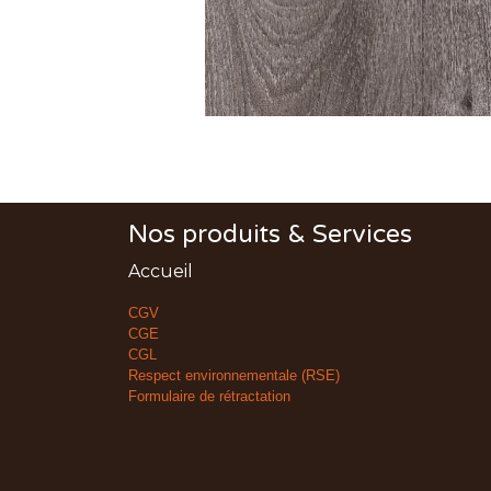
Nos produits & Services
Accueil
CGV
CGE
CGL
Respect environnementale (RSE)
Formulaire de rétractation