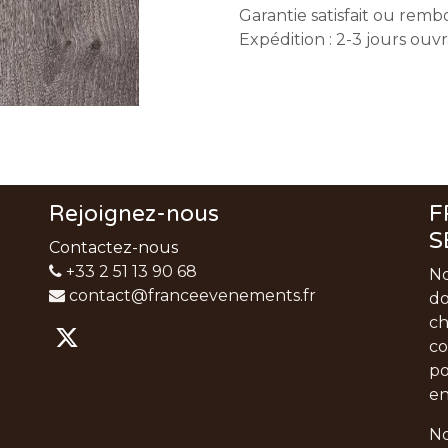
Garantie satisfait ou remb
Expédition : 2-3 jours ouv
Rejoignez-nous
F
S
Contactez-nous
+33 2 51 13 90 68
No
contact@franceevenements.fr
do
ch
co
po
en
No