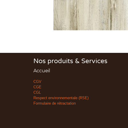
Nos produits & Services
Accueil
CGV
CGE
CGL
Respect environnementale (RSE)
Formulaire de rétractation