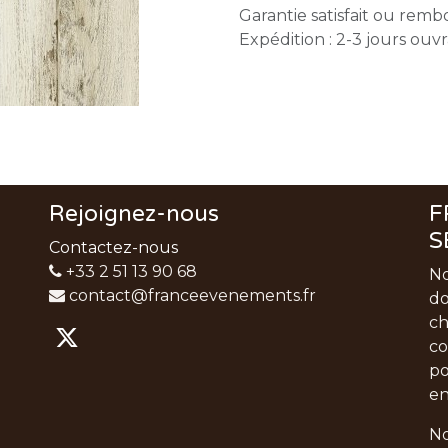
Garantie satisfait ou remb
Expédition : 2-3 jours ouv
Rejoignez-nous
F
S
Contactez-nous
+33 2 51 13 90 68
No
contact@franceevenements.fr
do
ch
co
po
en
No