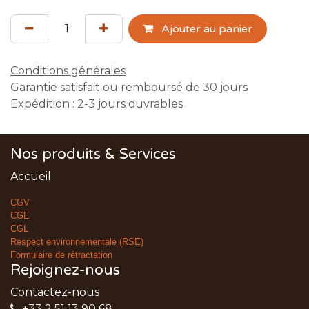
Ajouter au panier
Conditions générales
Garantie satisfait ou remboursé de 30 jours
Expédition : 2-3 jours ouvrables
Nos produits & Services
Accueil
CGV
CGE
CGL
Respect environnementale (RSE)
Formulaire de rétractation
Rejoignez-nous
Contactez-nous
+33 2 51 13 90 68