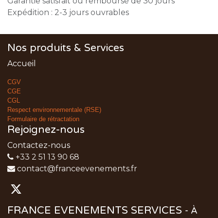
Garantie satisfait ou remboursé de 30 jours
Expédition : 2-3 jours ouvrables
Nos produits & Services
Accueil
CGV
CGE
CGL
Respect environnementale (RSE)
Formulaire de rétractation
Rejoignez-nous
Contactez-nous
+33 2 51 13 90 68
contact@franceevenements.fr
FRANCE EVENEMENTS SERVICES
-
À