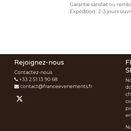
Garantie satisfait ou remb
Expédition : 2-3 jours ouv
Rejoignez-nous
F
S
Contactez-nous
+33 2 51 13 90 68
No
contact@franceevenements.fr
do
ch
co
po
en
No