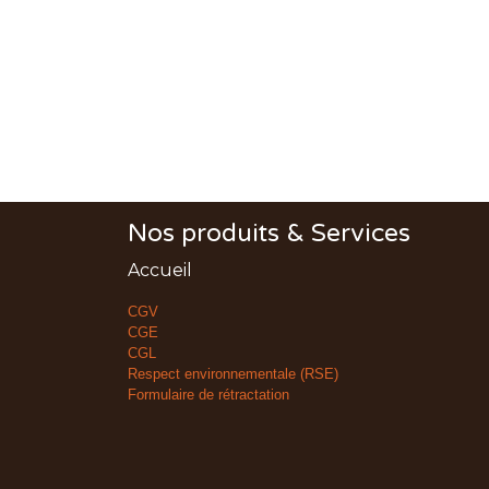
Nos produits & Services
Accueil
CGV
CGE
CGL
Respect environnementale (RSE)
Formulaire de rétractation