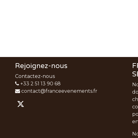
Rejoignez-nous
F
S
Contactez-nous
+33 2 51 13 90 68
No
contact@franceevenements.fr
do
ch
co
po
en
No