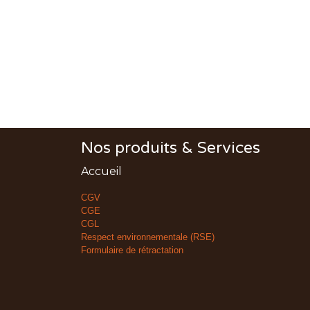
Nos produits & Services
Accueil
CGV
CGE
CGL
Respect environnementale (RSE)
Formulaire de rétractation