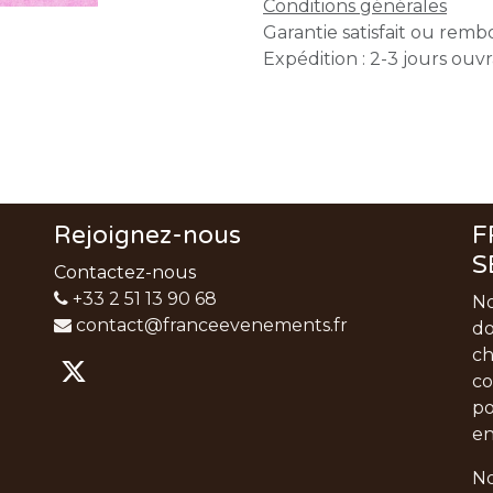
Conditions générales
Garantie satisfait ou remb
Expédition : 2-3 jours ouv
Rejoignez-nous
F
S
Contactez-nous
+33 2 51 13 90 68
No
contact@franceevenements.fr
do
ch
co
po
en
No