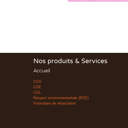
Nos produits & Services
Accueil
CGV
CGE
CGL
Respect environnementale (RSE)
Formulaire de rétractation