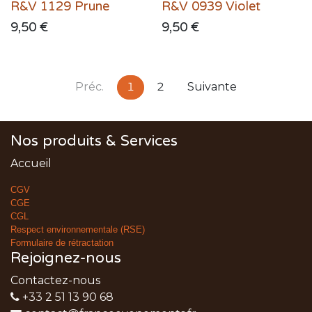
R&V 1129 Prune
R&V 0939 Violet
9,50
€
9,50
€
Préc.
1
2
Suivante
Nos produits & Services
Accueil
CGV
CGE
CGL
Respect environnementale (RSE)
Formulaire de rétractation
Rejoignez-nous
Contactez-nous
+33 2 51 13 90 68